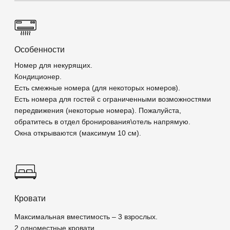
Кровати
Максимальная вместимость – 3 взрослых.
2 одноместные кровати.
Матрас повышенной комфортности.
Возможно установить 1 дополнительную одноместную
кровать платно.
Возможно установить 1 колыбель – включено в стоимость
номера.
Еда и напитки
Обслуживание в номере.
Бесплатная вода в бутылках.
Кофе / чай станция.
Платный мини-бар.
Мультимедиа
Бесплатный Wi-Fi.
Телевизор.