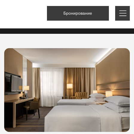
Бронирование
TravelLine
Номер для гостей
с ограниченными
возможностями