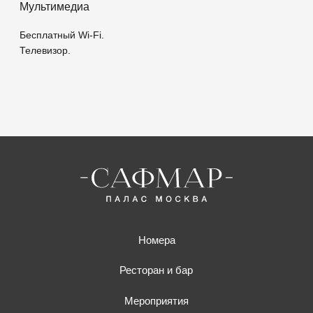
Новости
Сафмар Грандъ Москва
Сафмар Аврора Люкс
Сафмар Тверская Москва
Сафмар Палас Москва
1-я Тверская-Ямская, д. 19, г. Москва
+7 (495) 931-97-00
reservation@marriott-moscow.ru
EN
CN
AR
Информация для потребителей
Политика конфиденциальности
Правила использования
О компании