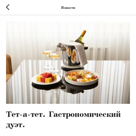
Новости
Тет-а-тет. Гастрономический
дуэт.